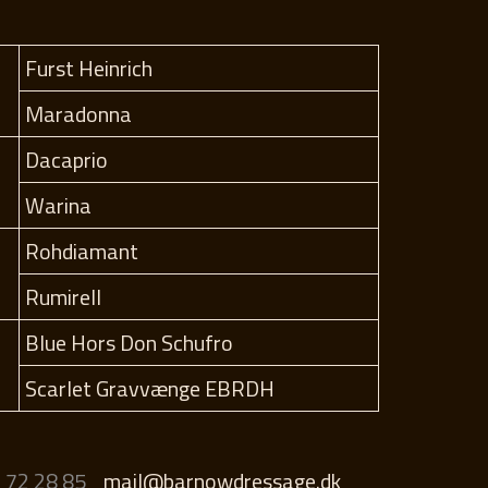
Furst Heinrich
Maradonna
Dacaprio
Warina
Rohdiamant
Rumirell
Blue Hors Don Schufro
Scarlet Gravvænge EBRDH
 72 28 85
mail@barnowdressage.dk