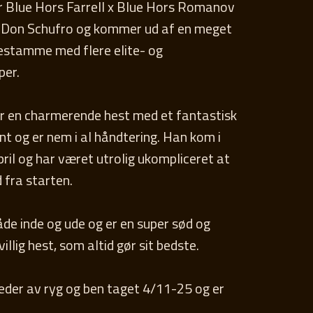
r Blue Hors Farrell x Blue Hors Romanov
 Don Schufro og kommer ud af en meget
stamme med flere elite- og
per.
er en charmerende hest med et fantastisk
 og er nem i al håndtering. Han kom i
 april og har været utrolig ukompliceret at
 fra starten.
åde inde og ude og er en super sød og
llig hest, som altid gør sit bedste.
eder av ryg og ben taget 4/11-25 og er