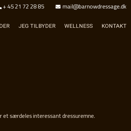
+ 45 21 72 28 85
mail@barnowdressage.dk
DER
JEG TILBYDER
WELLNESS
KONTAKT
er et særdeles interessant dressuremne.