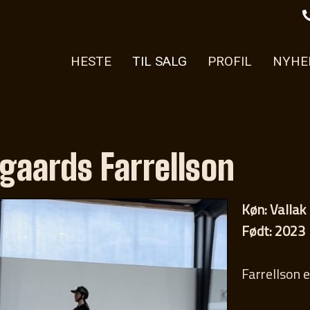
HESTE
TIL SALG
PROFIL
NYHE
gaards Farrellson
Køn: Vallak
Født: 2023
Farrellson 