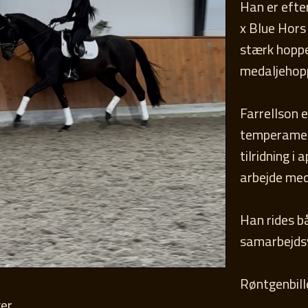
Han er efte
x Blue Hors
stærk hoppe
medaljehop
Farrellson 
temperament
tilridning i
arbejde med
Han rides b
samarbejdsvi
Røntgenbill
er.