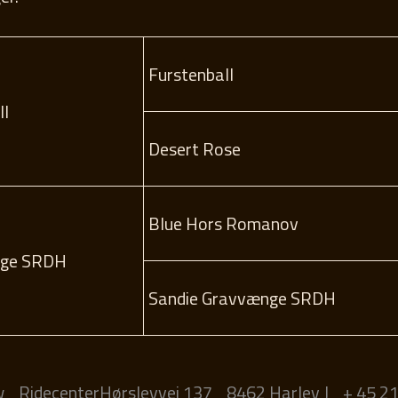
Furstenball
ll
Desert Rose
Blue Hors Romanov
nge SRDH
Sandie Gravvænge SRDH
w
RidecenterHørslevvej 137
8462 Harlev J
+ 45 21