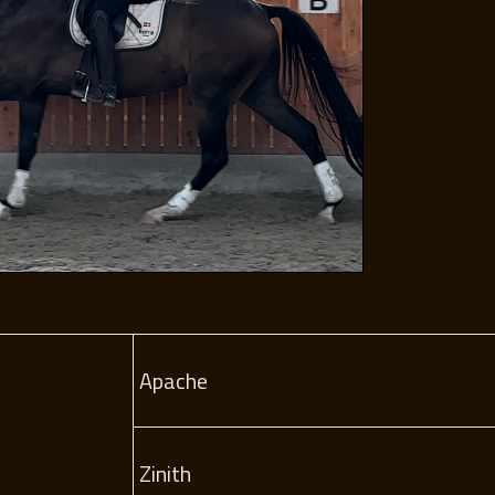
Apache
Zinith