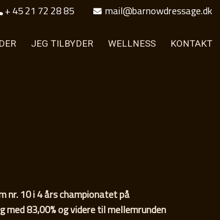
+ 45 21 72 28 85
mail@barnowdressage.dk
DER
JEG TILBYDER
WELLNESS
KONTAKT
m nr. 10 i 4 års championatet på
g med 83,00% og videre til mellemrunden