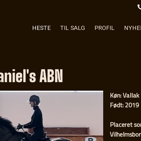
HESTE
TIL SALG
PROFIL
NYHE
aniel's ABN
Køn: Vallak
Født: 2019
Placeret so
Vilhelmsbor