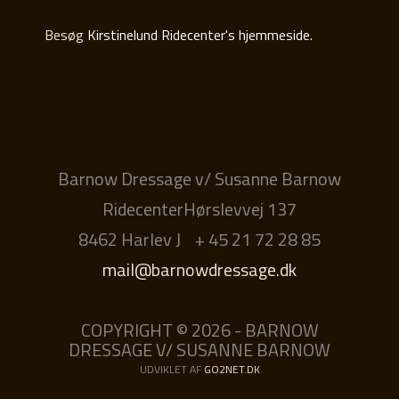
Besøg
Kirstinelund Ridecenter's hjemmeside.
Barnow Dressage v/ Susanne Barnow
RidecenterHørslevvej 137
8462 Harlev J
+ 45 21 72 28 85
mail@barnowdressage.dk
COPYRIGHT © 2026 - BARNOW
DRESSAGE V/ SUSANNE BARNOW
UDVIKLET AF
GO2NET.DK