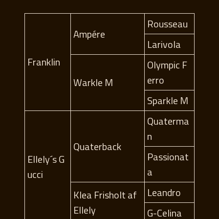
Rousseau
Ampére
Larivola
Franklin
Olympic F
erro
Warkle M
Sparkle M
Quaterma
n
Quaterback
Passionat
Ellely´s G
a
ucci
Leandro
Klea Frisholt af
Ellely
G-Celina