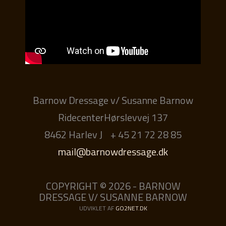
Barnow Dressage v/ Susanne Barnow
RidecenterHørslevvej 137
8462 Harlev J
+ 45 21 72 28 85
mail@barnowdressage.dk
COPYRIGHT © 2026 - BARNOW
DRESSAGE V/ SUSANNE BARNOW
UDVIKLET AF
GO2NET.DK